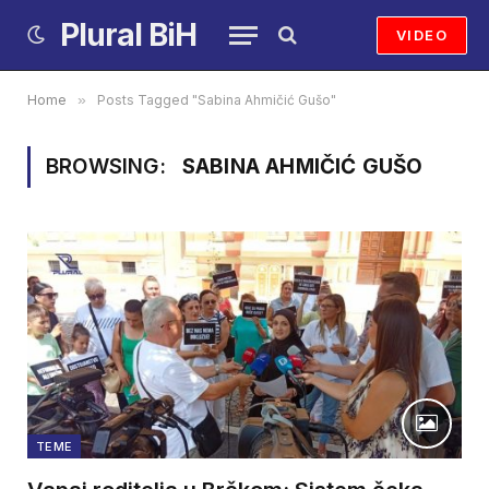
Plural BiH
VIDEO
Home
»
Posts Tagged "Sabina Ahmičić Gušo"
BROWSING:
SABINA AHMIČIĆ GUŠO
TEME