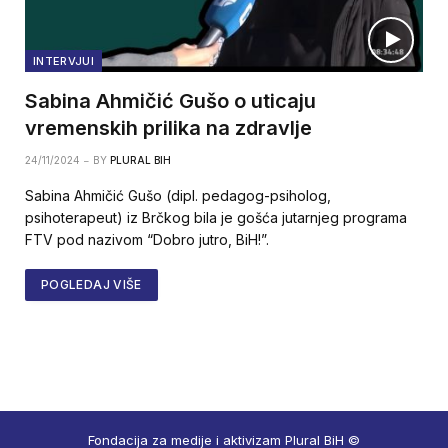
INTERVJUI
Sabina Ahmičić Gušo o uticaju
vremenskih prilika na zdravlje
24/11/2024
BY
PLURAL BIH
Sabina Ahmičić Gušo (dipl. pedagog-psiholog,
psihoterapeut) iz Brčkog bila je gošća jutarnjeg programa
FTV pod nazivom “Dobro jutro, BiH!”.
POGLEDAJ VIŠE
Fondacija za medije i aktivizam Plural BiH ©