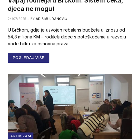
Vapaj roditelja u Brčkom: Sistem čeka,
djeca ne mogu!
24/07/2025
BY
ADIS MUJDANOVIĆ
U Brčkom, gdje je usvojen rebalans budžeta u iznosu od
54,3 miliona KM – roditelji djece s poteškoćama u razvoju
vode bitku za osnovna prava.
POGLEDAJ VIŠE
AKTIVIZAM