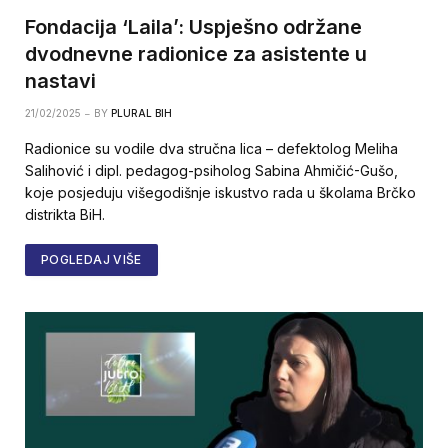
Fondacija ‘Laila’: Uspješno održane
dvodnevne radionice za asistente u
nastavi
21/02/2025
BY
PLURAL BIH
Radionice su vodile dva stručna lica – defektolog Meliha
Salihović i dipl. pedagog-psiholog Sabina Ahmičić-Gušo,
koje posjeduju višegodišnje iskustvo rada u školama Brčko
distrikta BiH.
POGLEDAJ VIŠE