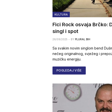
KULTURA
Fici Rock osvaja Brčko: 
singl i spot
26/09/2025
BY
PLURAL BIH
Sa svakim novim singlom bend Dušm
nečeg originalnog, svježeg i prepoz
muzičku energiju.
POGLEDAJ VIŠE