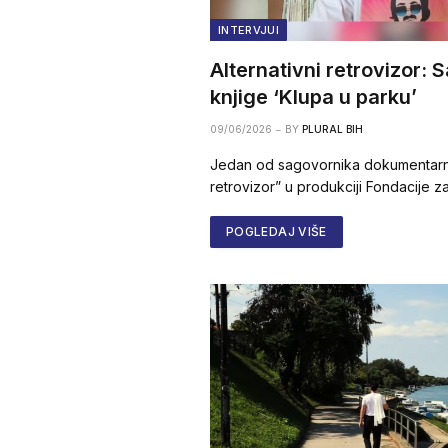
INTERVJUI
Alternativni retrovizor:
knjige ‘Klupa u parku’
09/06/2026
BY
PLURAL BIH
Jedan od sagovornika dokumentarnog
retrovizor” u produkciji Fondacije za
POGLEDAJ VIŠE