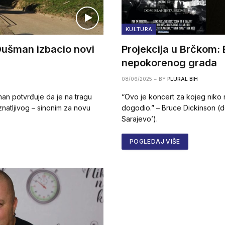
KULTURA
Dušman izbacio novi
Projekcija u Brčkom: 
nepokorenog grada
08/06/2025
BY
PLURAL BIH
an potvrđuje da je na tragu
“Ovo je koncert za kojeg niko 
natljivog – sinonim za novu
dogodio.” – Bruce Dickinson (d
Sarajevo’).
POGLEDAJ VIŠE