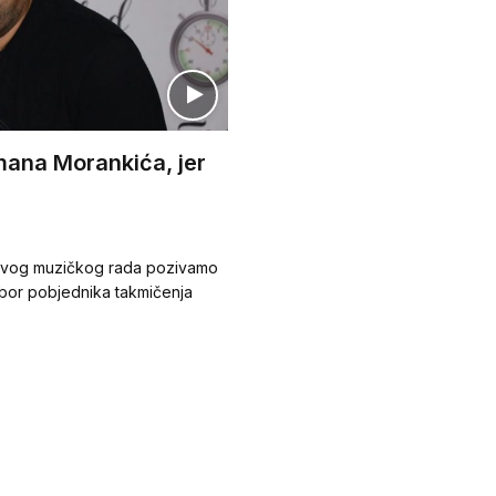
ana Morankića, jer
anovog muzičkog rada pozivamo
izbor pobjednika takmičenja