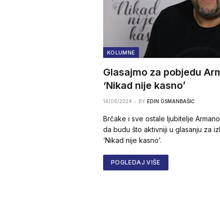
KOLUMNE
Glasajmo za pobjedu Arm
‘Nikad nije kasno’
14/06/2024
BY
EDIN OSMANBAŠIĆ
Brčake i sve ostale ljubitelje Arm
da budu što aktivniji u glasanju za 
‘Nikad nije kasno’.
POGLEDAJ VIŠE