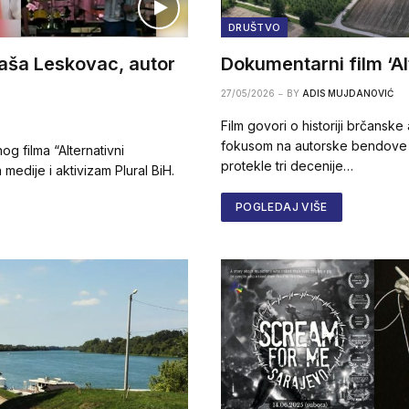
DRUŠTVO
 Saša Leskovac, autor
Dokumentarni film ‘Al
27/05/2026
BY
ADIS MUJDANOVIĆ
Film govori o historiji brčansk
fokusom na autorske bendove k
 filma “Alternativni
protekle tri decenije…
 medije i aktivizam Plural BiH.
POGLEDAJ VIŠE