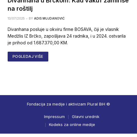
Divanhana u Brčkom: Kad vakuf zamiriše
na roštilj
13/07/2025
BY
ADIS MUJDANOVIĆ
Divanhana posluje u okviru firme BOSAVA, čiji je vlasnik
Medžlis IZ Brčko, zapošljava 24 radnika, i u 2024. ostvarila
je prihod od 1.687.370,00 KM.
POGLEDAJ VIŠE
Fondacija za medije i aktivizam Plural BiH ©
Impressum
Glavni urednik
Kodeks za online medije