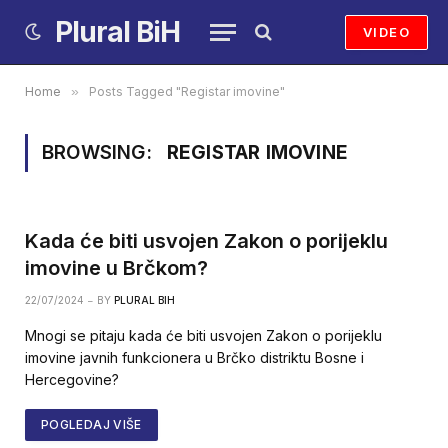
Plural BiH
VIDEO
Home
»
Posts Tagged "Registar imovine"
BROWSING:
REGISTAR IMOVINE
Kada će biti usvojen Zakon o porijeklu
imovine u Brčkom?
22/07/2024
BY
PLURAL BIH
Mnogi se pitaju kada će biti usvojen Zakon o porijeklu
imovine javnih funkcionera u Brčko distriktu Bosne i
Hercegovine?
POGLEDAJ VIŠE