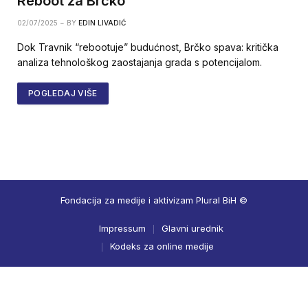
Reboot za Brčko
02/07/2025
BY
EDIN LIVADIĆ
Dok Travnik “rebootuje” budućnost, Brčko spava: kritička
analiza tehnološkog zaostajanja grada s potencijalom.
POGLEDAJ VIŠE
Fondacija za medije i aktivizam Plural BiH ©
Impressum
Glavni urednik
Kodeks za online medije