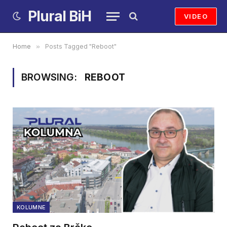
Plural BiH
VIDEO
Home
»
Posts Tagged "Reboot"
BROWSING:
REBOOT
KOLUMNE