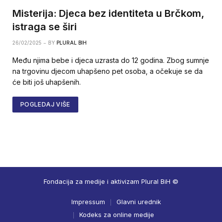
Misterija: Djeca bez identiteta u Brčkom,
istraga se širi
26/02/2025
BY
PLURAL BIH
Među njima bebe i djeca uzrasta do 12 godina. Zbog sumnje
na trgovinu djecom uhapšeno pet osoba, a očekuje se da
će biti još uhapšenih.
POGLEDAJ VIŠE
Fondacija za medije i aktivizam Plural BiH ©
Impressum
Glavni urednik
Kodeks za online medije