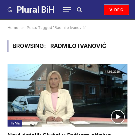
Plural BiH
VIDEO
Home
»
Posts Tagged "Radmilo Ivanović"
BROWSING:
RADMILO IVANOVIĆ
TEME