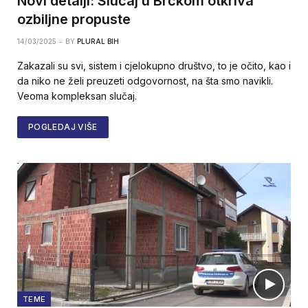
Novi detalji: Slučaj u Brčkom otkriva
ozbiljne propuste
14/03/2025
BY
PLURAL BIH
Zakazali su svi, sistem i cjelokupno društvo, to je očito, kao i
da niko ne želi preuzeti odgovornost, na šta smo navikli.
Veoma kompleksan slučaj.
POGLEDAJ VIŠE
TEME