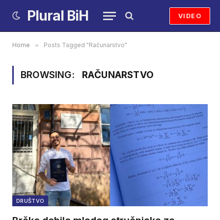
Plural BiH
VIDEO
Home
»
Posts Tagged "Računarstvo"
BROWSING:
RAČUNARSTVO
DRUŠTVO