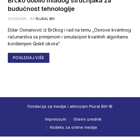
Brčko dobilo mladog stručnjaka za
budućnost tehnologije
23/09/2025
BY
PLURAL BIH
Eldar Osmanović iz Brčkog i rad na temu „Osnove kvantnog
računarstva sa primjenom i simulacijom kvantnih algoritama
korištenjem Qiskit okvira“.
POGLEDAJ VIŠE
Fondacija za medije i aktivizam Plural BiH ©
Impressum
Glavni urednik
Kodeks za online medije