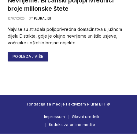
Nevrijeme: Brčanski poljoprivrednici
broje milionske štete
12/07/2025
BY
PLURAL BIH
Najviše su stradala poljoprivredna domaćinstva u južnom
dijelu Distrikta, gdje je olujno nevrijeme uništilo usjeve,
voćnjake i oštetilo brojne objekte.
POGLEDAJ VIŠE
Fondacija za medije i aktivizam Plural BiH ©
Impressum
Glavni urednik
Kodeks za online medije