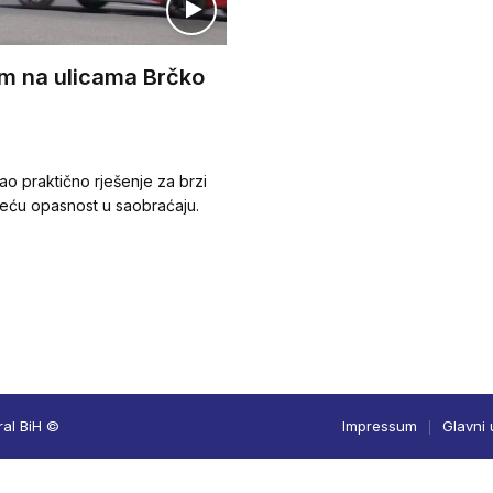
lem na ulicama Brčko
kao praktično rješenje za brzi
eću opasnost u saobraćaju.
ral BiH ©
Impressum
Glavni 