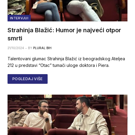
INTERVJUI
Strahinja Blažić: Humor je najveći otpor
smrti
21/10/2024
BY
PLURAL BIH
Talentovani glumac Strahinja Blažić iz beogradskog Ateljea
212 u predstavi “Otac” tumači uloge doktora i Piera.
POGLEDAJ VIŠE