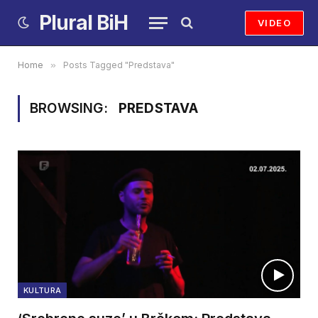
Plural BiH
VIDEO
Home
»
Posts Tagged "Predstava"
BROWSING:
PREDSTAVA
KULTURA