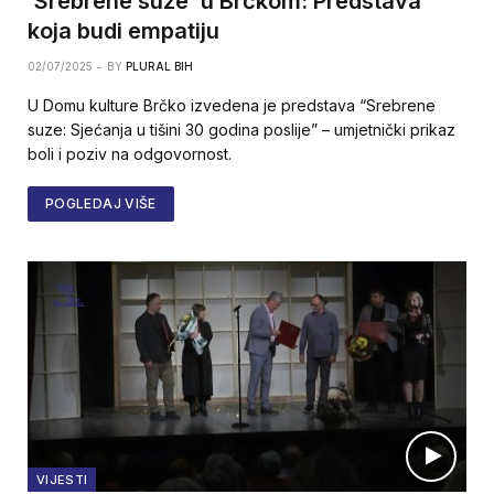
‘Srebrene suze’ u Brčkom: Predstava
koja budi empatiju
02/07/2025
BY
PLURAL BIH
U Domu kulture Brčko izvedena je predstava “Srebrene
suze: Sjećanja u tišini 30 godina poslije” – umjetnički prikaz
boli i poziv na odgovornost.
POGLEDAJ VIŠE
VIJESTI