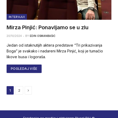
INTERVJUI
Mirza Pinjić: Ponavljamo se u zlu
20/10/2024
BY
EDIN OSMANBAŠIĆ
Jedan od istaknutijih aktera predstave “Tri prikazivanja
Boga” je svakako i nadareni Mirza Pinjić, koji je tumačio
likove Isusa i logoraša.
POGLEDAJ VIŠE
Next
1
2
Fondacija za medije i aktivizam Plural BiH ©