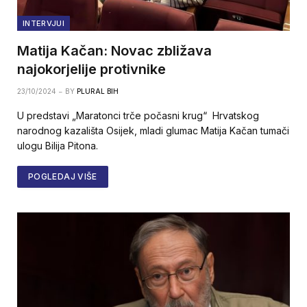
INTERVJUI
Matija Kačan: Novac zbližava
najokorjelije protivnike
23/10/2024
BY
PLURAL BIH
U predstavi „Maratonci trče počasni krug“ Hrvatskog
narodnog kazališta Osijek, mladi glumac Matija Kačan tumači
ulogu Bilija Pitona.
POGLEDAJ VIŠE