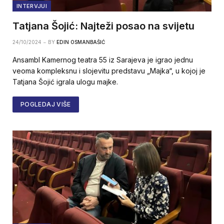
INTERVJUI
Tatjana Šojić: Najteži posao na svijetu
24/10/2024
BY
EDIN OSMANBAŠIĆ
Ansambl Kamernog teatra 55 iz Sarajeva je igrao jednu
veoma kompleksnu i slojevitu predstavu „Majka“, u kojoj je
Tatjana Šojić igrala ulogu majke.
POGLEDAJ VIŠE