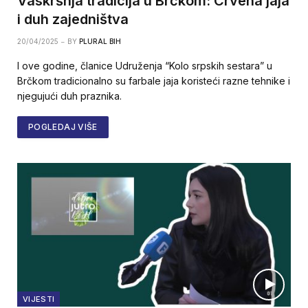
Vaskršnja tradicija u Brčkom: Crvena jaja
i duh zajedništva
20/04/2025
BY
PLURAL BIH
I ove godine, članice Udruženja “Kolo srpskih sestara” u
Brčkom tradicionalno su farbale jaja koristeći razne tehnike i
njegujući duh praznika.
POGLEDAJ VIŠE
VIJESTI