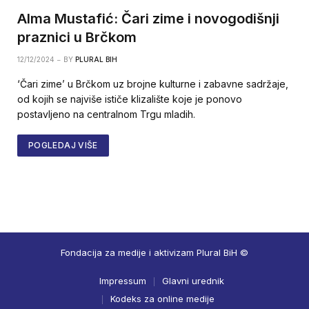
Alma Mustafić: Čari zime i novogodišnji
praznici u Brčkom
12/12/2024
BY
PLURAL BIH
‘Čari zime’ u Brčkom uz brojne kulturne i zabavne sadržaje,
od kojih se najviše ističe klizalište koje je ponovo
postavljeno na centralnom Trgu mladih.
POGLEDAJ VIŠE
Fondacija za medije i aktivizam Plural BiH ©
Impressum
Glavni urednik
Kodeks za online medije