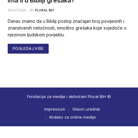
Ima li u Bibliji grešaka?
05/07/2025
BY
PLURAL BIH
Danas znamo da u Bibliji postoji značajan broj povijesnih i
znanstvenih netočnosti, mnoštvo grešaka koje svjedoče o
njezinom ljudskom porijeklu.
POGLEDAJ VIŠE
Fondacija za medije i aktivizam Plural BiH ©
Impressum
Glavni urednik
Kodeks za online medije