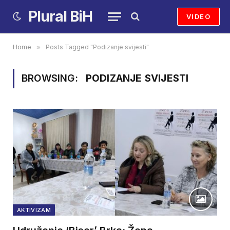
Plural BiH
VIDEO
Home
»
Posts Tagged "Podizanje svijesti"
BROWSING:
PODIZANJE SVIJESTI
AKTIVIZAM