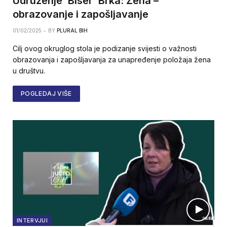
Udruženje ‘Biser’ Brka: Žena –
obrazovanje i zapošljavanje
01/02/2025
BY
PLURAL BIH
Cilj ovog okruglog stola je podizanje svijesti o važnosti
obrazovanja i zapošljavanja za unapređenje položaja žena
u društvu.
POGLEDAJ VIŠE
INTERVJUI