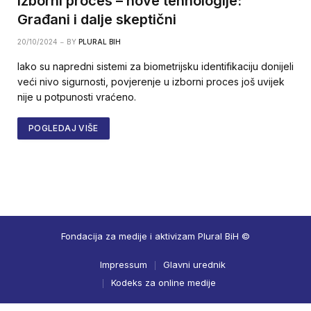
Izborni proces – nove tehnologije:
Građani i dalje skeptični
20/10/2024
BY
PLURAL BIH
Iako su napredni sistemi za biometrijsku identifikaciju donijeli
veći nivo sigurnosti, povjerenje u izborni proces još uvijek
nije u potpunosti vraćeno.
POGLEDAJ VIŠE
Fondacija za medije i aktivizam Plural BiH ©
Impressum
Glavni urednik
Kodeks za online medije