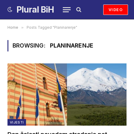
Plural BiH
VIDEO
Home
»
Posts Tagged "Planinarenje"
BROWSING:
PLANINARENJE
VIJESTI