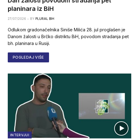
Dan žalosti povodom stradanja pet
planinara iz BiH
27/07/2026
BY
PLURAL BIH
Odlukom gradonačelnika Siniše Milića 28. jul proglašen je
Danom žalosti u Brčko distriktu BiH, povodom stradanja pet
bh. planinara u Rusiji.
POGLEDAJ VIŠE
INTERVJUI