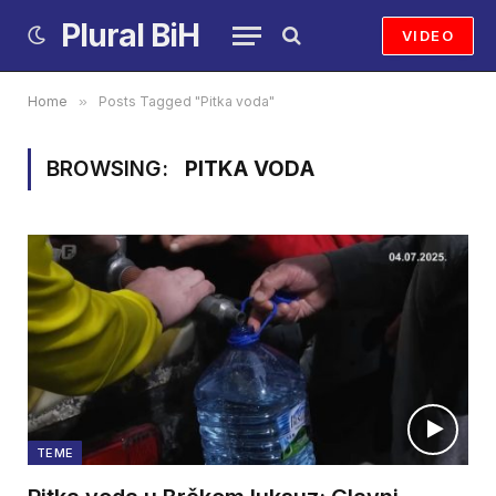
Plural BiH
VIDEO
Home
»
Posts Tagged "Pitka voda"
BROWSING:
PITKA VODA
TEME