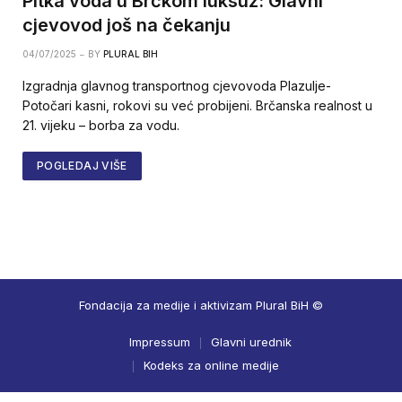
Pitka voda u Brčkom luksuz: Glavni
cjevovod još na čekanju
04/07/2025
BY
PLURAL BIH
Izgradnja glavnog transportnog cjevovoda Plazulje-
Potočari kasni, rokovi su već probijeni. Brčanska realnost u
21. vijeku – borba za vodu.
POGLEDAJ VIŠE
Fondacija za medije i aktivizam Plural BiH ©
Impressum
Glavni urednik
Kodeks za online medije