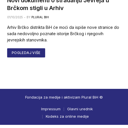
Novi dokumenti o stradanju Jevreja u
Brčkom stigli u Arhiv
01/10/2025
BY
PLURAL BIH
Arhiv Brčko distrikta BiH će moći da ispiše nove stranice do
sada nedovoljno poznate istorije Brčkog i njegovih
jevrejskih stanovnika.
POGLEDAJ VIŠE
Fondacija za medije i aktivizam Plural BiH ©
Impressum
Glavni urednik
Kodeks za online medije