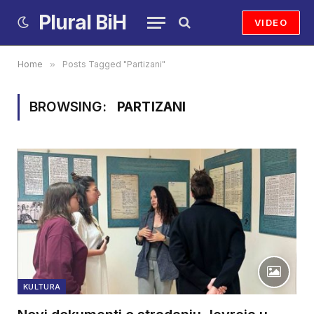
Plural BiH
VIDEO
Home
»
Posts Tagged "Partizani"
BROWSING:
PARTIZANI
KULTURA