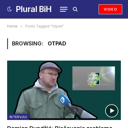
Plural BiH
VIDEO
Home
»
Posts Tagged "Otpad"
BROWSING:
OTPAD
INTERVJUI