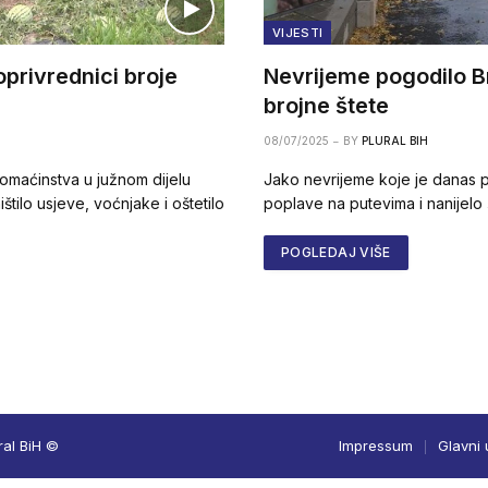
VIJESTI
oprivrednici broje
Nevrijeme pogodilo Br
brojne štete
08/07/2025
BY
PLURAL BIH
domaćinstva u južnom dijelu
Jako nevrijeme koje je danas p
ištilo usjeve, voćnjake i oštetilo
poplave na putevima i nanijelo 
POGLEDAJ VIŠE
ral BiH ©
Impressum
Glavni 