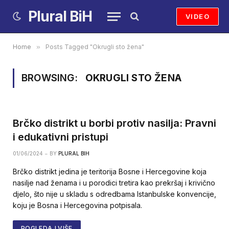
Plural BiH
VIDEO
Home
»
Posts Tagged "Okrugli sto žena"
BROWSING:
OKRUGLI STO ŽENA
Brčko distrikt u borbi protiv nasilja: Pravni
i edukativni pristupi
01/06/2024
BY
PLURAL BIH
Brčko distrikt jedina je teritorija Bosne i Hercegovine koja
nasilje nad ženama i u porodici tretira kao prekršaj i krivično
djelo, što nije u skladu s odredbama Istanbulske konvencije,
koju je Bosna i Hercegovina potpisala.
POGLEDAJ VIŠE