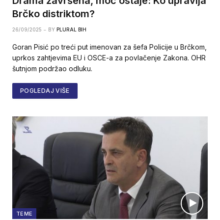
Drama završena, moć ostaje: Ko upravlja
Brčko distriktom?
26/09/2025
BY
PLURAL BIH
Goran Pisić po treći put imenovan za šefa Policije u Brčkom,
uprkos zahtjevima EU i OSCE-a za povlačenje Zakona. OHR
šutnjom podržao odluku.
POGLEDAJ VIŠE
TEME