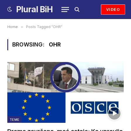
Plural BiH
VIDEO
Home
»
Posts Tagged "OHR"
BROWSING:
OHR
TEME