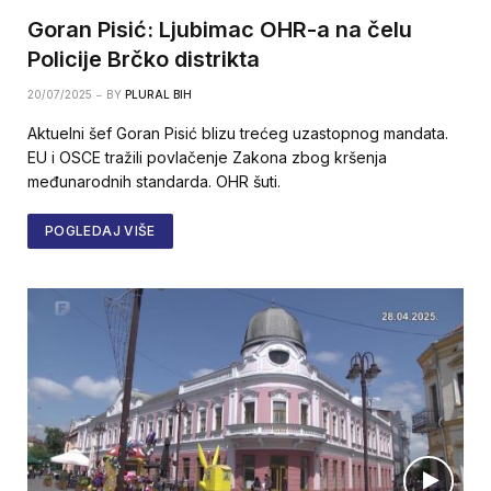
Goran Pisić: Ljubimac OHR-a na čelu
Policije Brčko distrikta
20/07/2025
BY
PLURAL BIH
Aktuelni šef Goran Pisić blizu trećeg uzastopnog mandata.
EU i OSCE tražili povlačenje Zakona zbog kršenja
međunarodnih standarda. OHR šuti.
POGLEDAJ VIŠE