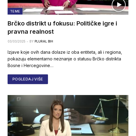
TEME
Brčko distrikt u fokusu: Političke igre i
pravna realnost
03/03/2025
BY
PLURAL BIH
Izjave koje ovih dana dolaze iz oba entiteta, ali i regiona,
pokazuju elementarno neznanje o statusu Brčko distrikta
Bosne i Hercegovine…
POGLEDAJ VIŠE