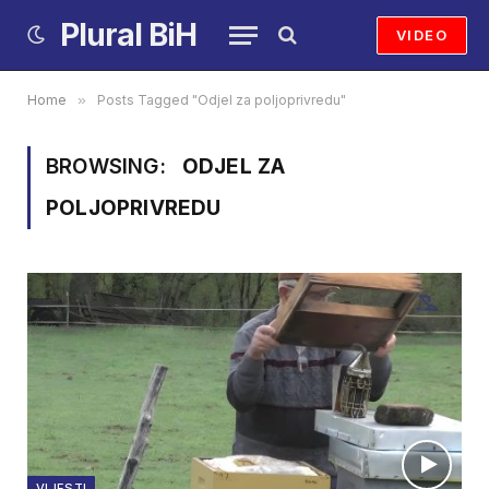
Plural BiH
VIDEO
Home
»
Posts Tagged "Odjel za poljoprivredu"
BROWSING:
ODJEL ZA
POLJOPRIVREDU
VIJESTI