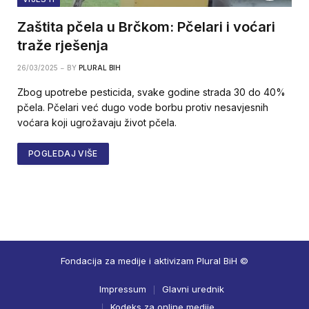
Zaštita pčela u Brčkom: Pčelari i voćari
traže rješenja
26/03/2025
BY
PLURAL BIH
Zbog upotrebe pesticida, svake godine strada 30 do 40%
pčela. Pčelari već dugo vode borbu protiv nesavjesnih
voćara koji ugrožavaju život pčela.
POGLEDAJ VIŠE
Fondacija za medije i aktivizam Plural BiH ©
Impressum
Glavni urednik
Kodeks za online medije