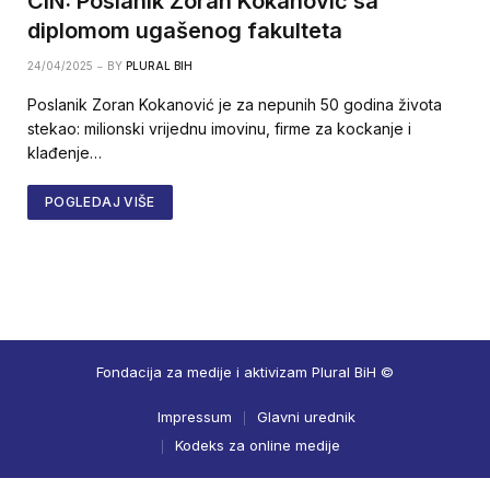
CIN: Poslanik Zoran Kokanović sa
diplomom ugašenog fakulteta
24/04/2025
BY
PLURAL BIH
Poslanik Zoran Kokanović je za nepunih 50 godina života
stekao: milionski vrijednu imovinu, firme za kockanje i
klađenje…
POGLEDAJ VIŠE
Fondacija za medije i aktivizam Plural BiH ©
Impressum
Glavni urednik
Kodeks za online medije