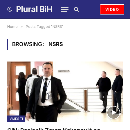
Plural BiH
VIDEO
Home
»
Posts Tagged "NSRS"
BROWSING:
NSRS
VIJESTI