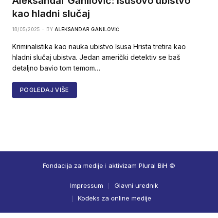
Aleksandar Ganilović: Isusovo ubistvo
kao hladni slučaj
18/05/2025
BY
ALEKSANDAR GANILOVIĆ
Kriminalistika kao nauka ubistvo Isusa Hrista tretira kao
hladni slučaj ubistva. Jedan američki detektiv se baš
detaljno bavio tom temom…
POGLEDAJ VIŠE
Fondacija za medije i aktivizam Plural BiH ©
Impressum
Glavni urednik
Kodeks za online medije