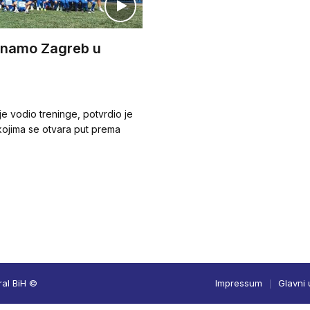
inamo Zagreb u
je vodio treninge, potvrdio je
kojima se otvara put prema
ral BiH ©
Impressum
Glavni 