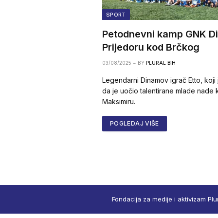
SPORT
Petodnevni kamp GNK D
Prijedoru kod Brčkog
03/08/2025
BY
PLURAL BIH
Legendarni Dinamov igrač Etto, koji 
da je uočio talentirane mlade nade 
Maksimiru.
POGLEDAJ VIŠE
Fondacija za medije i aktivizam Plu