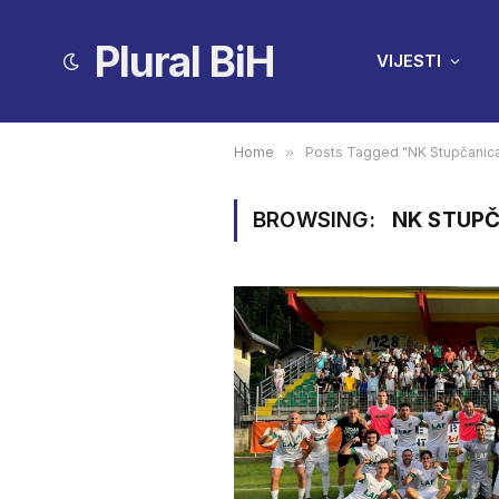
Plural BiH
VIJESTI
Home
»
Posts Tagged "NK Stupčanic
BROWSING:
NK STUP