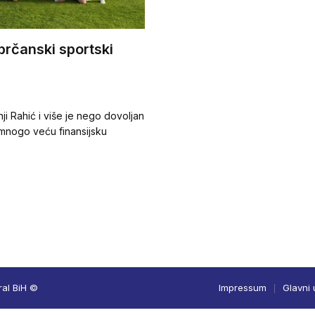
brčanski sportski
ji Rahić i više je nego dovoljan
 mnogo veću finansijsku
ral BiH ©
Impressum
Glavni 