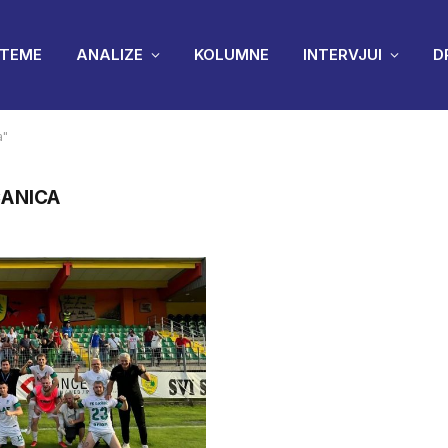
TEME
ANALIZE
KOLUMNE
INTERVJUI
D
a"
ČANICA