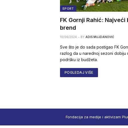
SPORT
FK Gornji Rahić: Najveći 
brend
10/06/2024
BY
ADIS MUJDANOVIĆ
Sve što je do sada postigao FK Gorn
razlog da u narednoj sezoni dobiju
podršku iz budžeta.
POGLEDAJ VIŠE
Fondacija za medije i aktivizam Plu