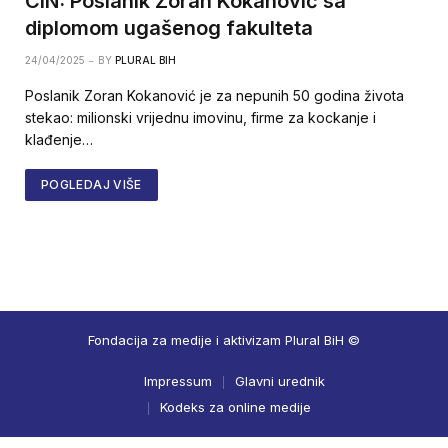
CIN: Poslanik Zoran Kokanović sa
diplomom ugašenog fakulteta
24/04/2025
BY
PLURAL BIH
Poslanik Zoran Kokanović je za nepunih 50 godina života
stekao: milionski vrijednu imovinu, firme za kockanje i
klađenje…
POGLEDAJ VIŠE
Fondacija za medije i aktivizam Plural BiH ©
Impressum
Glavni urednik
Kodeks za online medije