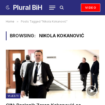
Plural BiH
VIDEO
Home
»
Posts Tagged "Nikola Kokanović"
BROWSING:
NIKOLA KOKANOVIĆ
VIJESTI