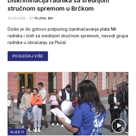
Diskriminacija radnika sa srednjom
stručnom spremom u Brčkom
29/05/2025
BY
PLURAL BIH
Došlo je do gotovo potpunog izjednačavanja plata NK
radnika i onih sa srednjom stručnom spremom, navodi grupa
radnika u obraćanju za Plural.
POGLEDAJ VIŠE
VIJESTI