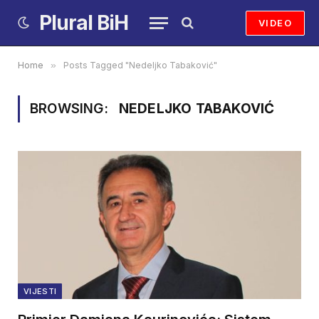
Plural BiH
VIDEO
Home
»
Posts Tagged "Nedeljko Tabaković"
BROWSING:
NEDELJKO TABAKOVIĆ
VIJESTI