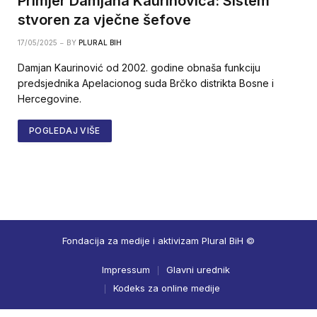
Primjer Damjana Kaurinovića: Sistem
stvoren za vječne šefove
17/05/2025
BY
PLURAL BIH
Damjan Kaurinović od 2002. godine obnaša funkciju
predsjednika Apelacionog suda Brčko distrikta Bosne i
Hercegovine.
POGLEDAJ VIŠE
Fondacija za medije i aktivizam Plural BiH ©
Impressum
Glavni urednik
Kodeks za online medije