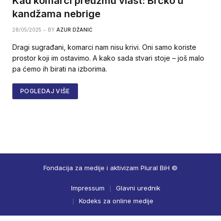
Kad komarci preuzmu vlast: Brčko u
kandžama nebrige
28/05/2025
BY
AZUR DŽANIĆ
Dragi sugrađani, komarci nam nisu krivi. Oni samo koriste
prostor koji im ostavimo. A kako sada stvari stoje – još malo
pa ćemo ih birati na izborima.
POGLEDAJ VIŠE
Fondacija za medije i aktivizam Plural BiH ©
Impressum
Glavni urednik
Kodeks za online medije