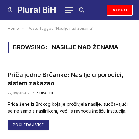
Plural BiH
VIDEO
Home
»
Posts Tagged "Nasilje nad ženama"
BROWSING:
NASILJE NAD ŽENAMA
Priča jedne Brčanke: Nasilje u porodici,
sistem zakazao
27/09/2024
BY
PLURAL BIH
Priča žene iz Brčkog koja je proživjela nasilje, suočavajući
se ne samo s nasilnikom, već i s ravnodušnošću institucija.
POGLEDAJ VIŠE