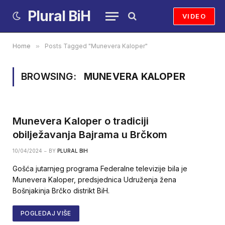
Plural BiH
VIDEO
Home
»
Posts Tagged "Munevera Kaloper"
BROWSING:
MUNEVERA KALOPER
Munevera Kaloper o tradiciji
obilježavanja Bajrama u Brčkom
10/04/2024
BY
PLURAL BIH
Gošća jutarnjeg programa Federalne televizije bila je
Munevera Kaloper, predsjednica Udruženja žena
Bošnjakinja Brčko distrikt BiH.
POGLEDAJ VIŠE