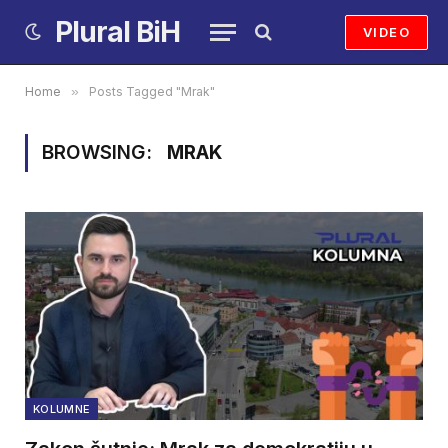
Plural BiH
VIDEO
Home
»
Posts Tagged "Mrak"
BROWSING:
MRAK
KOLUMNE