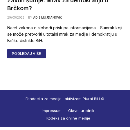
Zakon šutnje: Mrak za demokratiju u
Brčkom?
29/05/2025
BY
ADIS MUJDANOVIĆ
Nacrt zakona o slobodi pristupa informacijama… Sumrak koji
se može pretvoriti u totalni mrak za medije i demokratiju u
Brčko distriktu BiH.
POGLEDAJ VIŠE
Fondacija za medije i aktivizam Plural BiH ©
Impressum
Glavni urednik
Kodeks za online medije