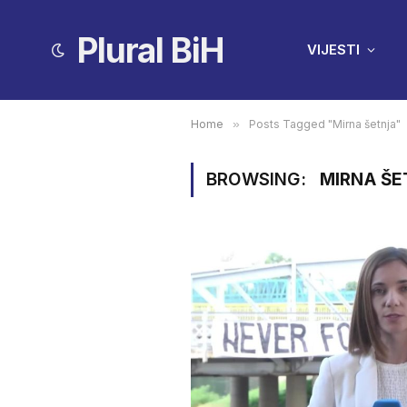
Plural BiH
VIJESTI
Home
»
Posts Tagged "Mirna šetnja"
BROWSING:
MIRNA ŠE