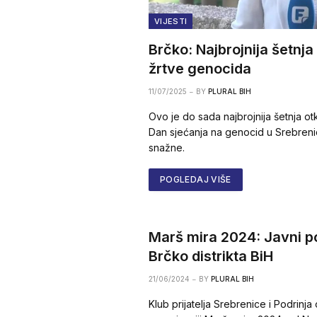
VIJESTI
Brčko: Najbrojnija šetnja
žrtve genocida
11/07/2025
BY
PLURAL BIH
Ovo je do sada najbrojnija šetnja o
Dan sjećanja na genocid u Srebrenic
snažne.
POGLEDAJ VIŠE
Marš mira 2024: Javni p
Brčko distrikta BiH
21/06/2024
BY
PLURAL BIH
Klub prijatelja Srebrenice i Podrinja