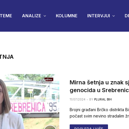
TEME
ANALIZE
KOLUMNE
INTERVJUI
D
TNJA
Mirna šetnja u znak s
genocida u Srebrenic
11/07/2024
BY
PLURAL BIH
Brojni građani Brčko distrikta 
počast svim nevino stradalim 
POGLEDAJ VIŠE