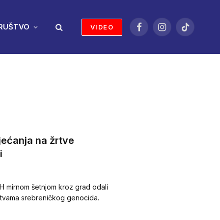
RUŠTVO
VIDEO
Facebook
Instagram
TikTok
jećanja na žrtve
i
BiH mirnom šetnjom kroz grad odali
žrtvama srebreničkog genocida.