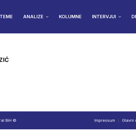
TEME
ANALIZE
KOLUMNE
INTERVJUI
D
ZIĆ
ral BiH ©
Impressum
Glavni 