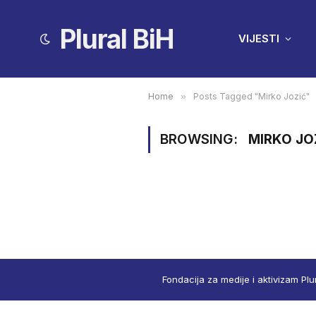
Plural BiH
VIJESTI
Home
»
Posts Tagged "Mirko Jozić"
BROWSING:
MIRKO JO
Fondacija za medije i aktivizam Plu