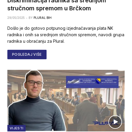
Diskriminacija radnika sa srednjom
stručnom spremom u Brčkom
29/05/2025
BY
PLURAL BIH
Došlo je do gotovo potpunog izjednačavanja plata NK
radnika i onih sa srednjom stručnom spremom, navodi grupa
radnika u obraćanju za Plural.
POGLEDAJ VIŠE
VIJESTI