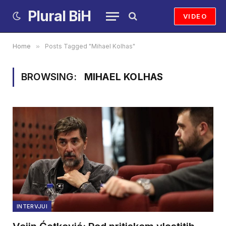
Plural BiH
VIDEO
Home
»
Posts Tagged "Mihael Kolhas"
BROWSING:
MIHAEL KOLHAS
INTERVJUI