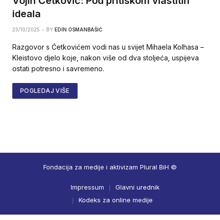
Vojin Ćetković: Pod pritiskom vlastitih
ideala
23/10/2025
BY
EDIN OSMANBAŠIĆ
Razgovor s Ćetkovićem vodi nas u svijet Mihaela Kolhasa –
Kleistovo djelo koje, nakon više od dva stoljeća, uspijeva
ostati potresno i savremeno.
POGLEDAJ VIŠE
Fondacija za medije i aktivizam Plural BiH ©
Impressum
Glavni urednik
Kodeks za online medije