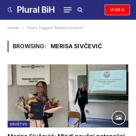
Plural BiH
VIDEO
Home
»
Posts Tagged "Merisa Sivčević"
BROWSING:
MERISA SIVČEVIĆ
DRUŠTVO