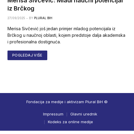
Merisa Sivčević: Mladi naučni potencijal
iz Brčkog
27/09/2025
BY
PLURAL BIH
Merisa Sivčević još jedan primjer mladog potencijala iz
Brčkog u naučnoj oblasti, kojem predstoje dalja akademska
i profesionalna dostignuća.
POGLEDAJ VIŠE
Fondacija za medije i aktivizam Plural BiH ©
Impressum
Glavni urednik
Kodeks za online medije