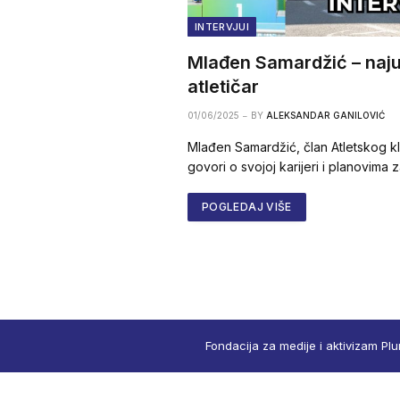
INTERVJUI
Mlađen Samardžić – najus
atletičar
01/06/2025
BY
ALEKSANDAR GANILOVIĆ
Mlađen Samardžić, član Atletskog k
govori o svojoj karijeri i planovima
POGLEDAJ VIŠE
Fondacija za medije i aktivizam Plu