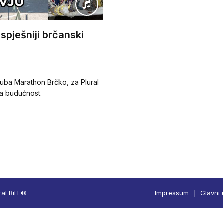
pješniji brčanski
luba Marathon Brčko, za Plural
 za budućnost.
ral BiH ©
Impressum
Glavni 