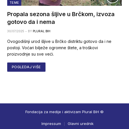
TEME
Propala sezona šljive u Brčkom, izvoza
gotovo da i nema
30/07/2025
BY
PLURAL BIH
Ovogodišnji urod šljive u Brčko distriktu gotovo da i ne
postoji. Voćari bilježe ogromne štete, a troškovi
proizvodnje su sve veći.
POGLEDAJ VIŠE
Fondacija za medije i aktivizam Plural BiH ©
Impressum
Glavni urednik