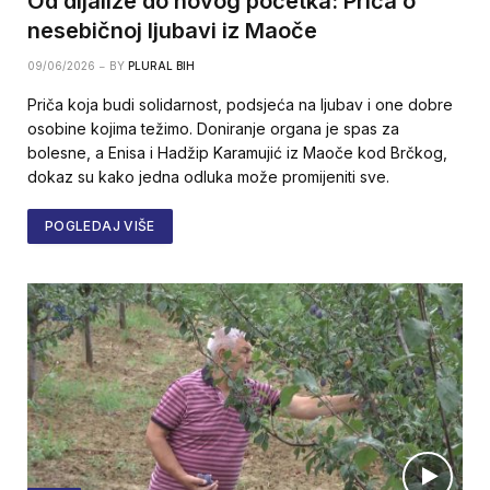
Od dijalize do novog početka: Priča o
nesebičnoj ljubavi iz Maoče
09/06/2026
BY
PLURAL BIH
Priča koja budi solidarnost, podsjeća na ljubav i one dobre
osobine kojima težimo. Doniranje organa je spas za
bolesne, a Enisa i Hadžip Karamujić iz Maoče kod Brčkog,
dokaz su kako jedna odluka može promijeniti sve.
POGLEDAJ VIŠE