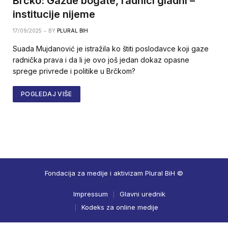
Brčko: Gazde bogate, radnici gladni –
institucije nijeme
17/09/2025
BY
PLURAL BIH
Suada Mujdanović je istražila ko štiti poslodavce koji gaze
radnička prava i da li je ovo još jedan dokaz opasne
sprege privrede i politike u Brčkom?
POGLEDAJ VIŠE
Fondacija za medije i aktivizam Plural BiH ©
Impressum
Glavni urednik
Kodeks za online medije