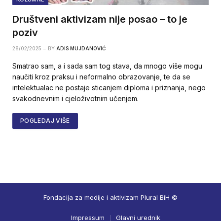
Društveni aktivizam nije posao – to je
poziv
28/02/2025
BY
ADIS MUJDANOVIĆ
Smatrao sam, a i sada sam tog stava, da mnogo više mogu
naučiti kroz praksu i neformalno obrazovanje, te da se
intelektualac ne postaje sticanjem diploma i priznanja, nego
svakodnevnim i cjeloživotnim učenjem.
POGLEDAJ VIŠE
Fondacija za medije i aktivizam Plural BiH ©
Impressum
Glavni urednik