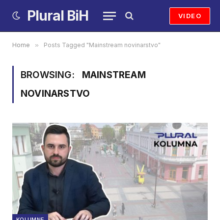
Plural BiH
VIDEO
Home
»
Posts Tagged "Mainstream novinarstvo"
BROWSING:
MAINSTREAM
NOVINARSTVO
KOLUMNE