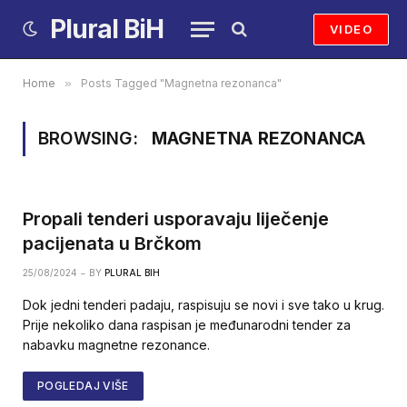
Plural BiH
VIDEO
Home
»
Posts Tagged "Magnetna rezonanca"
BROWSING:
MAGNETNA REZONANCA
Propali tenderi usporavaju liječenje
pacijenata u Brčkom
25/08/2024
BY
PLURAL BIH
Dok jedni tenderi padaju, raspisuju se novi i sve tako u krug.
Prije nekoliko dana raspisan je međunarodni tender za
nabavku magnetne rezonance.
POGLEDAJ VIŠE