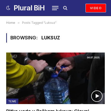
Plural BiH
VIDEO
Home
»
Posts Tagged "Luksuz"
BROWSING:
LUKSUZ
TEME