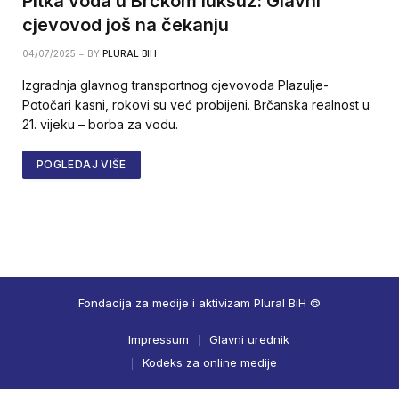
Pitka voda u Brčkom luksuz: Glavni
cjevovod još na čekanju
04/07/2025
BY
PLURAL BIH
Izgradnja glavnog transportnog cjevovoda Plazulje-
Potočari kasni, rokovi su već probijeni. Brčanska realnost u
21. vijeku – borba za vodu.
POGLEDAJ VIŠE
Fondacija za medije i aktivizam Plural BiH ©
Impressum
Glavni urednik
Kodeks za online medije