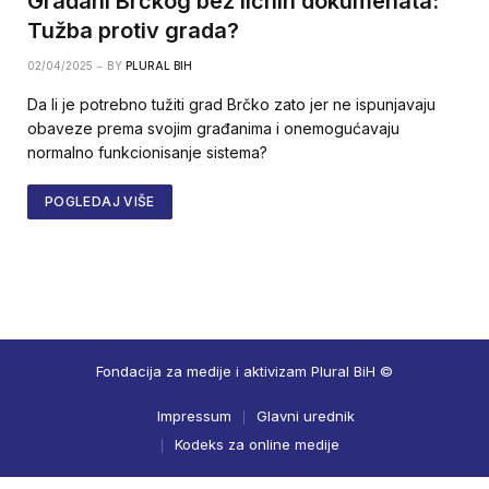
Građani Brčkog bez ličnih dokumenata:
Tužba protiv grada?
02/04/2025
BY
PLURAL BIH
Da li je potrebno tužiti grad Brčko zato jer ne ispunjavaju
obaveze prema svojim građanima i onemogućavaju
normalno funkcionisanje sistema?
POGLEDAJ VIŠE
Fondacija za medije i aktivizam Plural BiH ©
Impressum
Glavni urednik
Kodeks za online medije