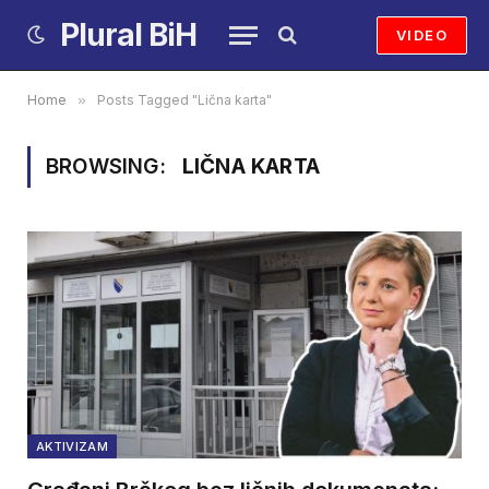
Plural BiH
VIDEO
Home
»
Posts Tagged "Lična karta"
BROWSING:
LIČNA KARTA
AKTIVIZAM