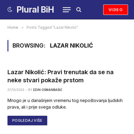
Plural BiH
VIDEO
Home
»
Posts Tagged "Lazar Nikolić"
BROWSING:
LAZAR NIKOLIĆ
Lazar Nikolić: Pravi trenutak da se na
neke stvari pokaže prstom
27/10/2023
BY
EDIN OSMANBAŠIĆ
Mnogo je u današnjem vremenu tog nepoštovanja ljudskih
prava, ali i prije svega odluke.
POGLEDAJ VIŠE