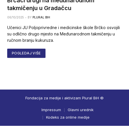
Brčaci drugi na međunarodnom
takmičenju u Gradačcu
06/10/2025
BY
PLURAL BIH
Učenici JU Poljoprivredne i medicinske škole Brčko osvojili
su odlično drugo mjesto na Međunarodnom takmičenju u
ručnom branju kukuruza.
POGLEDAJ VIŠE
Fondacija za medije i aktivizam Plural BiH ©
Impressum
Glavni urednik
Kodeks za online medije