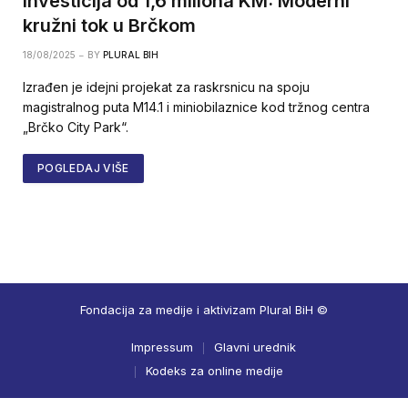
Investicija od 1,6 miliona KM: Moderni
kružni tok u Brčkom
18/08/2025
BY
PLURAL BIH
Izrađen je idejni projekat za raskrsnicu na spoju
magistralnog puta M14.1 i miniobilaznice kod tržnog centra
„Brčko City Park“.
POGLEDAJ VIŠE
Fondacija za medije i aktivizam Plural BiH ©
Impressum
Glavni urednik
Kodeks za online medije