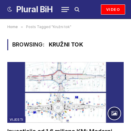
Plural BiH
VIDEO
Home
»
Posts Tagged "Kružni tok"
BROWSING:
KRUŽNI TOK
VIJESTI