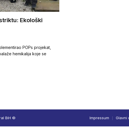
triktu: Ekološki
mplementirao POPs projekat,
laže hemikalija koje se
ral BiH ©
Impressum
Glavni 