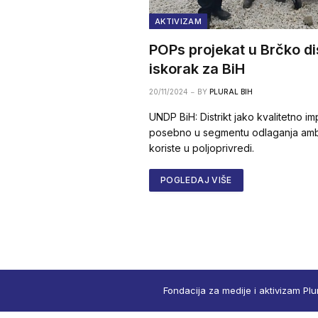
AKTIVIZAM
POPs projekat u Brčko dis
iskorak za BiH
20/11/2024
BY
PLURAL BIH
UNDP BiH: Distrikt jako kvalitetno i
posebno u segmentu odlaganja amba
koriste u poljoprivredi.
POGLEDAJ VIŠE
Fondacija za medije i aktivizam Plu