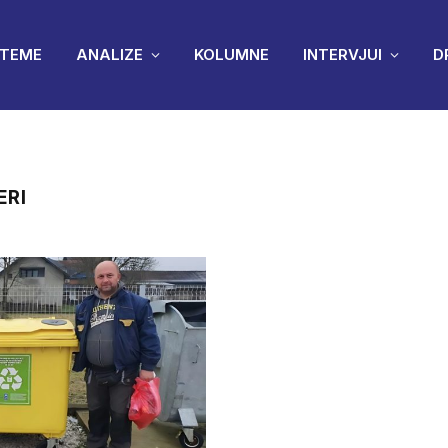
TEME
ANALIZE
KOLUMNE
INTERVJUI
D
ERI