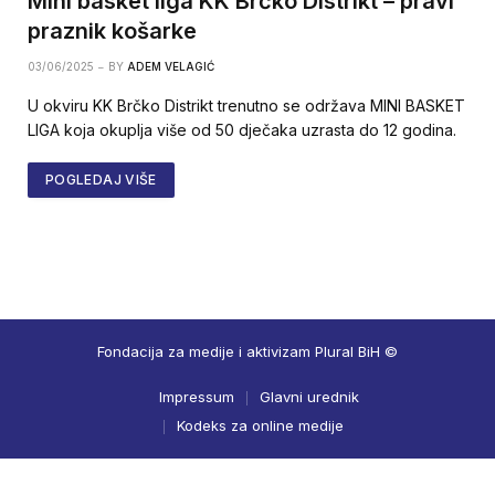
Mini basket liga KK Brčko Distrikt – pravi
praznik košarke
03/06/2025
BY
ADEM VELAGIĆ
U okviru KK Brčko Distrikt trenutno se održava MINI BASKET
LIGA koja okuplja više od 50 dječaka uzrasta do 12 godina.
POGLEDAJ VIŠE
Fondacija za medije i aktivizam Plural BiH ©
Impressum
Glavni urednik
Kodeks za online medije